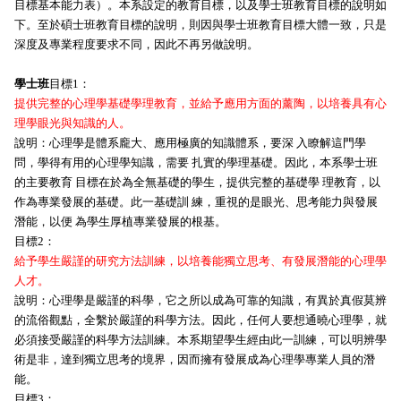
目標基本能力表）。本系設定的教育目標，以及學士班教育目標的說明如
下。至於碩士班教育目標的說明，則因與學士班教育目標大體一致，只是
深度及專業程度要求不同，因此不再另做說明。
學士班
目標1：
提供完整的心理學基礎學理教育，並給予應用方面的薰陶，以培養具有心
理學眼光與知識的人。
說明：心理學是體系龐大、應用極廣的知識體系，要深 入瞭解這門學
問，學得有用的心理學知識，需要 扎實的學理基礎。因此，本系學士班
的主要教育 目標在於為全無基礎的學生，提供完整的基礎學 理教育，以
作為專業發展的基礎。此一基礎訓 練，重視的是眼光、思考能力與發展
潛能，以便 為學生厚植專業發展的根基。
目標2：
給予學生嚴謹的研究方法訓練，以培養能獨立思考、有發展潛能的心理學
人才。
說明：心理學是嚴謹的科學，它之所以成為可靠的知識，有異於真假莫辨
的流俗觀點，全繫於嚴謹的科學方法。因此，任何人要想通曉心理學，就
必須接受嚴謹的科學方法訓練。本系期望學生經由此一訓練，可以明辨學
術是非，達到獨立思考的境界，因而擁有發展成為心理學專業人員的潛
能。
目標3：