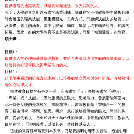
提供適當的通識教育，以培養知類通達、眼光開闊的人。
說明：大學教育之所以有異於職業訓練，關鍵在於不僅教導學生呆板且隨
時會落伍的職業技能，更重視眼光、思考方式、問題解決能力的培養，以
及胸襟、氣度的涵養。其中，眼光、胸襟、氣度，均有賴於視野、知識的
拓展。因此，好的大學教育不止是專業訓練，而是「知類通達」的教育。
碩士班
目標1：
提供深入的心理學基礎學理教育，並給予理論或應用方面的專業訓練，以
培養具有心理學眼光與專業能力的人。
目標2：
給予學生嚴謹的研究方法訓練，以培養能獨立思考與進行研究、有發展潛
能的心理學人才。
前述教育目標的特色之一是：它著眼於「人」多於著眼於「學術」、
「專業」或「技能」，因此重視的是眼光、思考能力、發展潛能等面向。
此一特色反映的是本校的「書院精神」。書院教育是「智德合一」的教
育，藉由博學、審問、慎思、明辨、篤行以培養明敏的眼光、開闊的胸
襟、從容的氣度，乃至於以天下為己任的胸懷。用朱熹的話來說，教育的
目的在於：「講明義理，以修其身，然後推以及人」。
這樣的教育目標落實到本系來，乃是要講明心理學的義理，透過心理