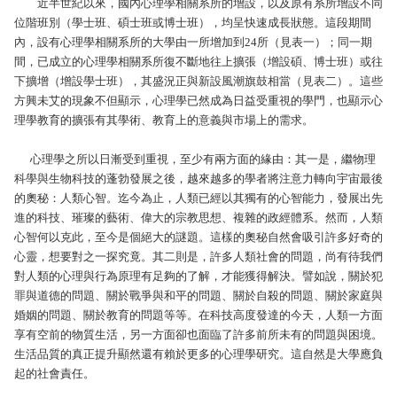
近半世紀以來，國內心理學相關系所的增設，以及原有系所增設不同
位階班別（學士班、碩士班或博士班），均呈快速成長狀態。這段期間
內，設有心理學相關系所的大學由一所增加到24所（見表一）；同一期
間，已成立的心理學相關系所復不斷地往上擴張（增設碩、博士班）或往
下擴增（增設學士班），其盛況正與新設風潮旗鼓相當（見表二）。這些
方興未艾的現象不但顯示，心理學已然成為日益受重視的學門，也顯示心
理學教育的擴張有其學術、教育上的意義與市場上的需求。
心理學之所以日漸受到重視，至少有兩方面的緣由：其一是，繼物理
科學與生物科技的蓬勃發展之後，越來越多的學者將注意力轉向宇宙最後
的奧秘：人類心智。迄今為止，人類已經以其獨有的心智能力，發展出先
進的科技、璀璨的藝術、偉大的宗教思想、複雜的政經體系。然而，人類
心智何以克此，至今是個絕大的謎題。這樣的奧秘自然會吸引許多好奇的
心靈，想要對之一探究竟。其二則是，許多人類社會的問題，尚有待我們
對人類的心理與行為原理有足夠的了解，才能獲得解決。譬如說，關於犯
罪與道德的問題、關於戰爭與和平的問題、關於自殺的問題、關於家庭與
婚姻的問題、關於教育的問題等等。在科技高度發達的今天，人類一方面
享有空前的物質生活，另一方面卻也面臨了許多前所未有的問題與困境。
生活品質的真正提升顯然還有賴於更多的心理學研究。這自然是大學應負
起的社會責任。