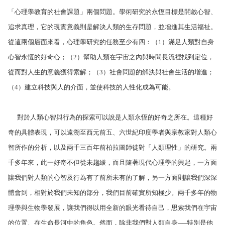
「心理學教育的社會課題」兩個問題。學術研究的永恆目標是開啟心智、
追求真理，它的現實意義則是解決人類的生存問題，並增進其生活福祉。
從這兩個層面來看，心理學研究的任務至少有四：（
1
）滿足人類對自身
心智永恆的好奇心；（
2
）幫助人類在宇宙之內與時間長流裡找到定位，
從而對人生的意義獲得索解；（
3
）社會問題的解決與社會生活的增進；
（
4
）建立科技與人的介面，並使科技的人性化成為可能。
對於人類心智與行為的探索可以說是人類永恆的好奇之所在。這種好
奇的具體表現，可以遠溯至西元前五、六世紀印度學者與宗教家對人類心
智所作的分析，以及兩千三百年前柏拉圖師徒對「人類理性」的研究。兩
千多年來，此一好奇不但從未趨緩，而且隨著現代心理學的興起，一方面
讓我們對人類的心智及行為有了前所未有的了解，另一方面則讓我們深深
體會到，相對於我們未知的部分，我們目前確實所知極少。兩千多年的物
理學與生物學發展，讓我們得以用全新的眼光看待自己，思索我們在宇宙
的位置、在生命長河中的角色。然而，除非我們對人類自身──特別是他