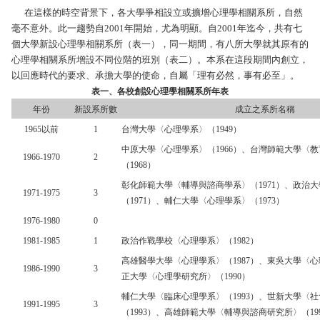
在這樣的時空背景下，各大學爭相設立或擴增心理學相關系所，自然
毫不意外。此一趨勢自2001年開始，尤為明顯。自2001年迄今，共有七
個大學新設心理學相關系所（表一），同一期間，有八所大學就其原有的
心理學相關系所增設不同位階的班別（表二）。本系在這段期間內創立，
以回應時代的要求、承擔大學的使命，自屬「理有必然，事有必至」。
表一、各校創設心理學相關系所年表
年份
新設系所數
成立之系所名稱
1965
以前
1
台灣大學〈心理學系〉（
1949
）
中原大學〈心理學系〉（
1966
）、台灣師範大學〈教
1966-1970
2
（
1968
）
彰化師範大學〈輔導與諮商學系〉（
1971
）、政治大
1971-1975
3
（
1971
）、輔仁大學〈心理學系〉（
1973
）
1976-1980
0
1981-1985
1
政治作戰學校〈心理學系〉（
1982
）
高雄醫學大學〈心理學系〉（
1987
）、東吳大學〈心
1986-1990
3
正大學〈心理學研究所〉（
1990
）
輔仁大學〈臨床心理學系〉（
1993
）、世新大學〈社
1991-1995
3
（
1993
）、高雄師範大學〈輔導與諮商研究所〉（
19