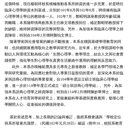
這個時候，現任楊朝祥校長積極推動各系所師資的進一步充實，於是聘任
臨床心理學師資水到渠成，分別於101年8月與102年8月，聘得擁有臨床
心理學博士學位的教師各一人。102年7月，鄭昭明講座教授因年齡屆滿
而離職，本系隨即情商創系系主任林文瑛教授回任，補足鄭昭明教授留下
的缺額，維持師資陣容的完整與堅強。另外，為加強本系臨床心理學之師
資陣容，特別在104年2月增聘龔怡文博士。
隨著學術與社會發展的腳步不斷推進，本系在穩固基礎學理教育的同
時，也持續開展應用取向之教學與研究方向。近年來，於大學部課程中推
動以人與環境互動為核心的「生態心理學」教學理念，結合人文與社會實
踐視野，強化學生對心理學在真實生活脈絡中運用的理解與反思能力。
此外，本系亦積極延攬具多元專長之新進教師，補足各學門領域之教
學與研究量能。為回應社會對助人專業日益殷切的需求，並深化本系於臨
床與諮商心理領域的專業發展，自104學年度設立碩士班臨床心理學組
後，進一步於114學年度正式成立「碩士班諮商心理學組」。另外，為加
強本系諮商心理學之師資陣容，特別在114年2月增聘陳妙華博士，期使
本系在人才培育與學術研究上，更能兼顧科學基礎與實務應用，發揮心理
學關照人心、促進福祉的價值與使命。
基於前述思考，加上長期的討論與修訂，復經系務會議與「學校定位
與系所發展共識營」（民國102年元月28日）確認（附件16，校院系教育