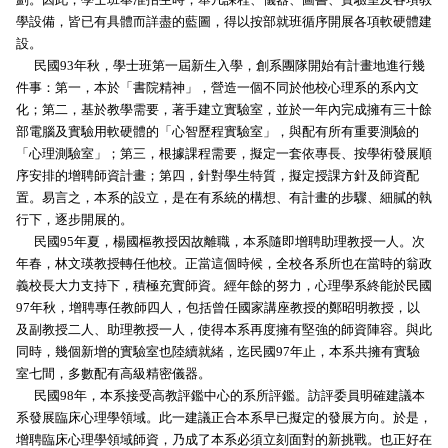
學設備，皆已有具體而詳盡的藍圖，得以按部就班循序開展各項軟硬體建
設。
民國93年秋，學士班第一屆新生入學，創系團隊開始有計畫地進行幾
件事：第一，本於「書院精神」，營造一個不同於他校心理系的系內文
化；第二，基於教學需要，著手建立實驗室，並於一年內完成擁有三十餘
部電腦及實驗用軟硬體的「心智歷程實驗室」，與配有所有重要測驗的
「心理測驗室」；第三，根據課程需要，擬定一套依專長、按學術發展順
序安排的增聘師資計畫；第四，針對學生特質，擬定授課方針及師資配
置。易言之，本系的設立，是在有系統的構想、有計畫的步驟、細膩的執
行下，逐步開展的。
民國95年夏，楊國樞教授因故離職，本系隨即增聘助理教授一人。次
年春，林文瑛教授轉任他校。正當這個時候，全校各系所也在當時的翁政
義校長大力支持下，積極充實師資。經年餘的努力，心理學系終能於民國
97年秋，增聘專任教師四人，包括曾任國家講座教授的鄭昭明教授，以
及副教授二人、助理教授一人，使得本系再度擁有堅強的師資陣容。與此
同時，幾個新增的實驗室也陸續就緒，迄民國97年止，本系共擁有實驗
室七間，多數配有高級精密儀器。
民國98年，本系接受高教評鑑中心的系所評鑑。訪評委員明確建議本
系發展臨床心理學領域。此一建議正合本系早已擬定的發展方向。於是，
增聘臨床心理學領域師資，乃成了本系必須立刻面對的新挑戰。也正好在