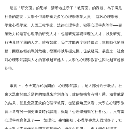
這些「研究面」的思考，清晰地提示了「教育面」的課題。為了滿足
社會的需要，大學不但應培養更多的心理學專業人員──臨床心理學家、
學校心理學家、人因工程學家、法律心理學家、犯罪心理學家等等──更
須致力於培育心理學的研究人才：包括研究基礎學理的人才，以及研究、
解決具體問題的人才。唯有如此，我們才能再度與時俱進，掌握時代的脈
動，回應各種挑戰與危機，從而得以掌握先機，促成發展。易言之，社會
對心理學知識與人才的需求越來越大，大學的心理學教育也因此越來越被
期待。
事實上，今天充斥於坊間的「心理學知識」，絕大部分近乎贗品。社
會大眾由於缺乏足夠的知識來辨別真假，致使投機客有機可乘。積非成是
的結果，甚且危及正統的心理學教育。從這個角度來看，大學在心理學教
育上還有另一個更重要時代課題，就是「心理學知識的社會化」。只有當
心理學教育普及了──一如理化、生物那般，心理學專業人員增多了，社
會大眾才不必仰賴坊間真假莫辨的「通俗心理學」，也才能免於誤導。