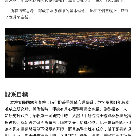
所有這些思考，都成了本系創系的基本理念，並在這個基礎上，確立
了本系的宗旨。
設系目標
本校於民國89年創校，隔年即著手籌備心理學系，並於民國91年秋奉
准成立研究所。籌備當時，即擁有具心理學專長之教授、副教授各一人，
迨研究所成立，招收第一屆研究生時，又禮聘中研院院士楊國樞教授為講
座教授。就新設之研究所而言，陣容之盛，堪稱少見。此一創系團隊不但
為本系的長遠發展奠下深厚的基礎，而且為學士班的成立，做了完善的規
劃。因此，學士班奉准招生時，舉凡課程、儀器、圖書、實驗室及各項教