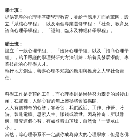
學士班：
提供完整的心理學基礎學理教育，並給予應用方面的薰陶，設
立「系核心學程」，以及兩個專業選修學程：「
社會、教育及
諮商心理學學程
」、「
認知、臨床及神經科學學程
」。
碩士班：
設立「一般心理學組」、「臨床心理學組」以及「諮商
心理學
組」
，給予嚴謹的學理與研究方法訓練，培養具發展潛能、專
業技能的心理學人才。
執行地方創生，善盡心理學知識的應用與推廣之大學社會責
任。
科學工作是登頂的工作，而心理學則是尚待努力攀登的最後山
頭，在那裡，人類心智的無上奧秘將會被揭開。
人人有個神奇的心智，靠著它，我們說話、工作、作夢、吟
詩、製造電腦、思索人生、賺錢或濟世。因為神奇，所以難
解。研究這個心智，有如登泰山頂峰，自然會「一覽眾山
小」。
當然，唸心理學系不一定讓你成為偉大的心理學家，但是念佛