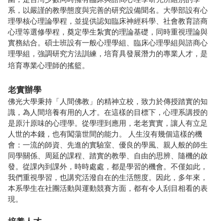
系，以嚴謹的教學態度與完善的研究設備聞名。大學部設有心
理學核心理論學程，並提供認知臨床神經科學、社會教育諮商
心理等選修學程，奠定學生紮實的理論基礎，同時重視理論與
實務結合。碩士班設有一般心理學組、臨床心理學組與諮商心
理學組，強調研究方法訓練，培育具發展潛力的專業人才，是
培育專業心理師的搖籃。
老實辦學
佛光大學秉持「人間佛教」的精神立校，致力於傳授踏實的知
識，為人間培養有用的人才。在這樣的目標下，心理系講授的
是原汁原味的心理學。從學理到應用，老老實實，讓人有立足
人世的本錢，也有闖蕩世間的能力。 人生沒有幾個這樣的機
會：一流的師資、先進的實驗室、優良的學風、親人般的師生
同學關係、周延的課程、踏實的教學、自由的思辨、隨機的啟
發。從課內到課外，時時處處，都是學習的機會。不僅如此，
我們重視學習，也講究活潑自在的生活態度。因此，多年來，
本系學生在社團活動與運動競賽方面，都有令人刮目相看的表
現。