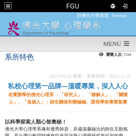
FGU
:::
回佛光大學首頁
Sitemap
MENU
瀏覽人次:
5544
系所特色
2023.09.22 新製；更新時間：2024.11.29
私校心理第一品牌—溫暖專業，深入人心
老實辦學的佛光心理系 ：
「研究人」、「瞭解人」、「關懷
人」、「造就人」：
師生關係和樂融融、
課程學術專業紮實
以科學探索人類心智奧秘！
佛光大學心理學系擁有優秀師資，具備溫馨融洽的師生互動氛
圍，是台灣少數同時擁有臨床與諮商心理學研究所組別的學