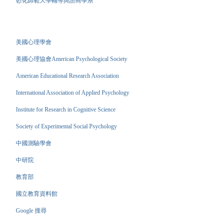
彰化師範大學輔導與諮商學系
美國心理學會
美國心理協會American Psychological Society
American Educational Research Association
International Association of Applied Psychology
Institute for Research in Cognitive Science
Society of Experimental Social Psychology
中國測驗學會
中研院
教育部
國立教育資料館
Google 搜尋