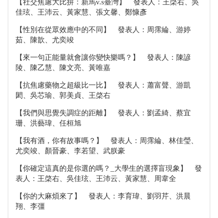
【社交焦慮大比拚：新馬v.s臺灣】 發表人：王棨右、吳
佳玹、王沛云、黃家慧、張文馨、鄭慷彥
【性別在從眾效應中的不同】 發表人：周霈綸、游婷
茹、陳歆、尤奕竣
【來一句正能量就會讓你變快樂嗎？】 發表人：陳諺
陵、陳乙慧、陳文亮、黃唯嘉
【抗焦慮藥物之超級比一比】 發表人：蕭富聲、游凱
閎、吳芯瑜、郭美貞、王棨右
【我們與思覺失調症的距離】 發表人：劉孟綺、蔡宜
珊、洪藝瑋、任桓旭
【我有酒，你有故事嗎？】 發表人：周霈綸、林佳瑩、
尤奕竣、顏晉豪、李若望、武朕豪
【你確定這真的是你選的嗎？_大學生的選擇盲現象】 發
表人：王棨右、吳佳玹、王沛云、黃家慧、周韋全
【你的大麻煩來了】 發表人：李育瑋、劉羽芹、洪晨
翔、李彊