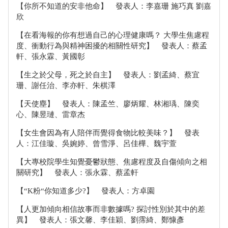
【你所不知道的安非他命】 發表人：李嘉珊 施巧真 劉嘉
欣
【在看海報的你有想過自己的心理健康嗎？ 大學生焦慮程
度、衝動行為與精神困擾的相關性研究】 發表人：蔡孟
軒、張永霖、黃國彰
【生之於父母，死之於自主】 發表人：劉孟綺、蔡宜
珊、謝任治、李亦軒、朱棋澤
【天使塵】 發表人：陳孟竺、廖炳耀、林湘瑀、陳奕
心、陳昱璉、雷章杰
【女生會因為有人陪伴而覺得食物比較美味？】 發表
人：江佳璇、吳婉婷、曾雪淨、呂佳樺、魏宇萱
【大專校院學生知覺憂鬱狀態、焦慮程度及自傷傾向之相
關研究】 發表人：張永霖、蔡孟軒
【“K粉“你知道多少?】 發表人：方卓園
【人更加傾向相信故事而非數據嗎? 探討性別於其中的差
異】 發表人：張文馨、李佳穎、劉霈綺、鄭慷彥