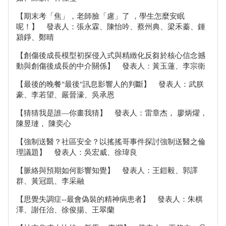
【期末考「焦」，老師臉「慮」了 ，學生怎麼安眠
呢！】 發表人：張永霖、陳怡吟、蔡州典、梁禾蓁、鍾
潁錚、鄭晴
【創傷後成長模型初探侵入式與精緻化反芻於核心信念撼
動與創傷後成長的中介關係】 發表人：黃玉蓮、李宗衛
【最後的晚餐"最後"訊息影響人的判斷】 發表人：武朕
豪、李若望、嚴晉濠、吳承恩
【猜猜我是誰—你畫我猜】 發表人：雷章杰， 廖炳燿，
陳昱璉， 陳奕心
【強制送醫？社區安全？以搖搖哥事件探討強制送醫之倫
理議題】 發表人：吳宏威、徐瑋良
【脈絡與預期如何影響知覺】 發表人：王鎧毅、郭譯
群、黃冠凱、李采融
【思覺失調症--最會偽裝的精神病患者】 發表人：朱棋
澤、謝任治、徐俊揚、王翠蘭