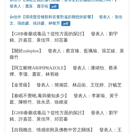
發表人：蕭富、蕭宗祐
pdf
👍️佳作【環境聲音種類和音量對遠距聯想的影響】　發表人：張佳
文、張皓媛、徐詩媛、林敬芳
pdf
【GHB春藥或毒品？從性方面的探討】 發表人：劉宇
銘、許嘉芸、黃佳萍、邱芸蓁
【關於zaleplon】 發表人：蔡宜臻、藍珮瑜、張芷綾、黃
薇竹
【阿立哌唑ARIPIPRAZOLE】 發表人：潘靖怡、蔡承
燁、李彊、蕭富、林宥維
【金菩薩】 發表人：簡湘芸、林品佑、王玟婷、許毓芝
【春眠不覺曉,毒與藥知多少】 發表人：李家瑜、黃于
庭、陳映竹、徐永丞、徐維浚
【GHB春藥或毒品？從性方面的探討】 發表人：劉宇
銘、許嘉芸、黃佳萍、邱芸蓁
【自我概念、情感依附及佛教中苦之關係】 發表人：王