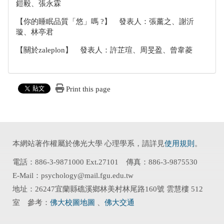
鎧毅、張永霖
【你的睡眠品質「悠」嗎 ?】 發表人：張薰之、謝沂
璇、林亭君
【關於zaleplon】 發表人：許芷瑄、周旻盈、曾韋菱
Print this page
本網站著作權屬於佛光大學 心理學系，請詳見
使用規則
。
電話：886-3-9871000 Ext.27101 傳真：886-3-9875530
E-Mail：psychology@mail.fgu.edu.tw
地址：26247宜蘭縣礁溪鄉林美村林尾路160號 雲慧樓 512
室 參考：
佛大校圖地圖
、
佛大交通