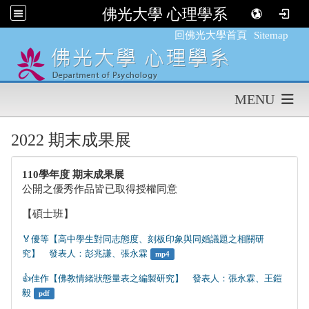
佛光大學 心理學系
:::
回佛光大學首頁
Sitemap
MENU
2022 期末成果展
110學年度 期末成果展
公開之優秀作品皆已取得授權同意
【碩士班】
🏅優等【高中學生對同志態度、刻板印象與同婚議題之相關研
究】　發表人：彭兆謙、張永霖
mp4
👍️佳作【佛教情緒狀態量表之編製研究】　發表人：張永霖、王鎧
毅
pdf