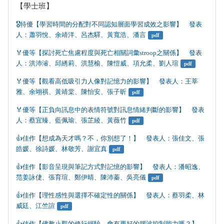
【學士班】
🎖️特優【學習時間的分配對不同認知層面學習成效之影響】　發表
人：蕭羽悅、余靖洋、呂杰驛、黃寬浩、潘言
pdf
🏅優等【探討死亡焦慮程度與死亡相關詞彙stroop之關係】　發表
人：洪沛濬、邱綉莉、洪慧榆、陳愷威、項允柔、劉人瑄
pdf
🏅優等【觀看高低吸引力人像對記憶力的影響】　發表人：王莘
雅、余翊祺、黃靖棠、陳怡安、張子昕
pdf
🏅優等【正負向訊息中的表情符號對訊息情緒判斷的影響】　發表
人：蔡宜臻、藍佩瑜、張芷綾、黃薇竹
pdf
👍️佳作【想成為天才嗎？不，你別想了！】　發表人：張佳文、張
皓媛、徐詩媛、林敬芳、謝宜真
pdf
👍️佳作【影音呈現與筆記方式對記憶的影響】　發表人：潘昭逸、
范姜詠倢、張育瑄、鄭伊晴、陳沛蓁、吳亮儀
pdf
👍️佳作【理性感性與選擇不確定性的關係】　發表人：蔡羽柔、林
威廷、江竺諠
pdf
👍️佳作【佛教止觀的修行經驗，會有更好的腦波控制能力嗎？】　