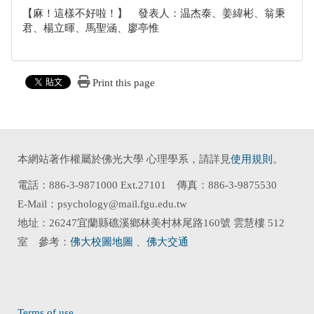
【麻！這樣不好啦！】 發表人：温杰泰、姜緯彬、翁秉
君、楊立暉、馬聖涵、廖亭惟
Print this page
本網站著作權屬於佛光大學 心理學系，請詳見
使用規則
。
電話：886-3-9871000 Ext.27101 傳真：886-3-9875530
E-Mail：psychology@mail.fgu.edu.tw
地址：26247宜蘭縣礁溪鄉林美村林尾路160號 雲慧樓 512
室 參考：
佛大校圖地圖
、
佛大交通
Terms of use