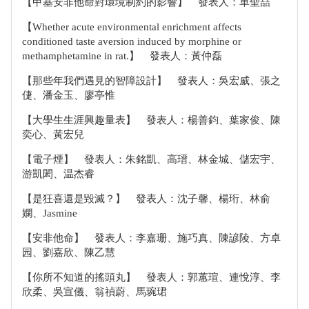
【甲基安非他命對環境制約的影響】 發表人：單聖喆
【Whether acute environmental enrichment affects
conditioned taste aversion induced by morphine or
methamphetamine in rat.】 發表人：黃仲磊
【那些年我們遇見的智障設計】 發表人：吳宏威、張之
倢、潘金玉、廖亭惟
【大學生生涯興趣量表】 發表人：楊善鈞、葉家俊、陳
奕心、黃宏兒
【電子煙】 發表人：朱銘凱、高瑨、林金城、儲宏宇、
游凱閎、温杰睿
【是狂喜還是毀滅？】 發表人：沈子馨、楊珩、林俞
嫻、Jasmine
【安非他命】 發表人：李嘉珊、施巧真、陳諺陵、方卓
园、劉嘉欣、陳乙慧
【你所不知道的搖頭丸】 發表人：郭蕙瑄、連悅淳、李
欣柔、吳宣儀、翁禎蔚、馬琬珺