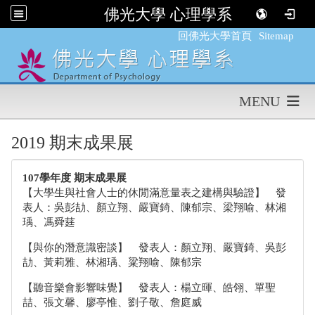
佛光大學 心理學系
:::
回佛光大學首頁
Sitemap
MENU
2019 期末成果展
107學年度 期末成果展
【大學生與社會人士的休閒滿意量表之建構與驗證】 發
表人：吳彭劼、顏立翔、嚴寶錡、陳郁宗、梁翔喻、林湘
瑀、馮舜莛
【與你的潛意識密談】 發表人：顏立翔、嚴寶錡、吳彭
劼、黃莉雅、林湘瑀、粱翔喻、陳郁宗
【聽音樂會影響味覺】 發表人：楊立暉、皓翎、單聖
喆、張文馨、廖亭惟、劉子敬、詹庭威