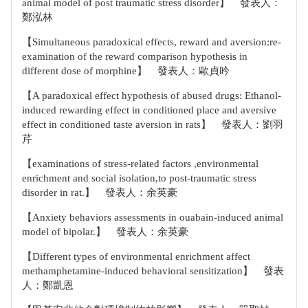
animal model of post traumatic stress disorder】 發表人：
鄭泓林
【Simultaneous paradoxical effects, reward and aversion:re-
examination of the reward comparison hypothesis in
different dose of morphine】 發表人：歐貞吟
【A paradoxical effect hypothesis of abused drugs: Ethanol-
induced rewarding effect in conditioned place and aversive
effect in conditioned taste aversion in rats】 發表人：劉羽
芹
【examinations of stress-related factors ,environmental
enrichment and social isolation,to post-traumatic stress
disorder in rat.】 發表人：余英豪
【Anxiety behaviors assessments in ouabain-induced animal
model of bipolar.】 發表人：余英豪
【Different types of environmental enrichment affect
methamphetamine-induced behavioral sensitization】 發表
人：鄭凱恩