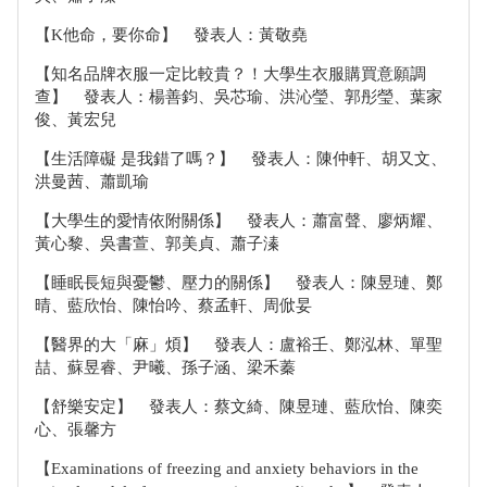
【K他命，要你命】 發表人：黃敬堯
【知名品牌衣服一定比較貴？！大學生衣服購買意願調
查】 發表人：楊善鈞、吳芯瑜、洪沁瑩、郭彤瑩、葉家
俊、黃宏兒
【生活障礙 是我錯了嗎？】 發表人：陳仲軒、胡又文、
洪曼茜、蕭凱瑜
【大學生的愛情依附關係】 發表人：蕭富聲、廖炳耀、
黃心黎、吳書萱、郭美貞、蕭子溱
【睡眠長短與憂鬱、壓力的關係】 發表人：陳昱璉、鄭
晴、藍欣怡、陳怡吟、蔡孟軒、周俽妟
【醫界的大「麻」煩】 發表人：盧裕壬、鄭泓林、單聖
喆、蘇昱睿、尹曦、孫子涵、梁禾蓁
【舒樂安定】 發表人：蔡文綺、陳昱璉、藍欣怡、陳奕
心、張馨方
【Examinations of freezing and anxiety behaviors in the