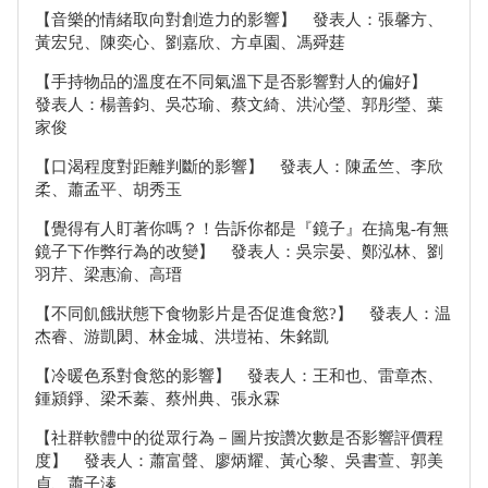
【音樂的情緒取向對創造力的影響】 發表人：張馨方、
黃宏兒、陳奕心、劉嘉欣、方卓園、馮舜莛
【手持物品的溫度在不同氣溫下是否影響對人的偏好】
發表人：楊善鈞、吳芯瑜、蔡文綺、洪沁瑩、郭彤瑩、葉
家俊
【口渴程度對距離判斷的影響】 發表人：陳孟竺、李欣
柔、蕭孟平、胡秀玉
【覺得有人盯著你嗎？！告訴你都是『鏡子』在搞鬼-有無
鏡子下作弊行為的改變】 發表人：吳宗晏、鄭泓林、劉
羽芹、梁惠渝、高瑨
【不同飢餓狀態下食物影片是否促進食慾?】 發表人：温
杰睿、游凱閎、林金城、洪塏祐、朱銘凱
【冷暖色系對食慾的影響】 發表人：王和也、雷章杰、
鍾潁錚、梁禾蓁、蔡州典、張永霖
【社群軟體中的從眾行為－圖片按讚次數是否影響評價程
度】 發表人：蕭富聲、廖炳耀、黃心黎、吳書萱、郭美
貞、蕭子溱