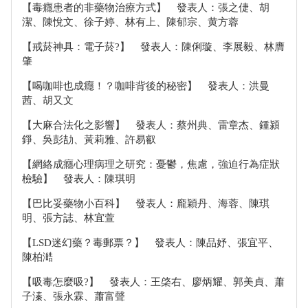
【毒癮患者的非藥物治療方式】 發表人：張之倢、胡
潔、陳悅文、徐子婷、林有上、陳郁宗、黄方蓉
【戒菸神具：電子菸?】 發表人：陳俐璇、李展毅、林膺
肇
【喝咖啡也成癮！？咖啡背後的秘密】 發表人：洪曼
茜、胡又文
【大麻合法化之影響】 發表人：蔡州典、雷章杰、鍾潁
錚、吳彭劼、黃莉雅、許易叡
【網絡成癮心理病理之研究：憂鬱，焦慮，強迫行為症狀
檢驗】 發表人：陳琪明
【巴比妥藥物小百科】 發表人：龐穎丹、海蓉、陳琪
明、張方誌、林宜萱
【LSD迷幻藥？毒郵票？】 發表人：陳品妤、張宜平、
陳柏澔
【吸毒怎麼吸?】 發表人：王棨右、廖炳耀、郭美貞、蕭
子溱、張永霖、蕭富聲