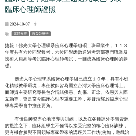
臨床心理師證照
2024-10-07
媒體報導
首頁榮譽榜
捷報！佛光大學心理學系臨床心理學組碩士班畢業生，１１３
年度共有六位同學報考，六位同學悉數通過考選部專門職業及
技術人員高等考試臨床心理師考試，一圓成為臨床心理師的夢
想。
佛光大學心理學系臨床心理學組已成立１０年，具有小班
化精緻教學環境，專任教師皆為國立台灣大學臨床心理博士。
而師資主要研究專長包含情緒疾患、創傷、正念、依戀與人際
互動等，皆是當今臨床心理學重要主幹，亦皆活耀於臨床心理
學專業學會中擔任要角。
有優良師資盡心地指導與訓練，以及在各種課外學習資源
的挹注之下，臨床組學生不僅得以接受完整的核心臨床訓練，
更有機會參與不同領域專家帶來的講座與工作坊(例如，遊戲治