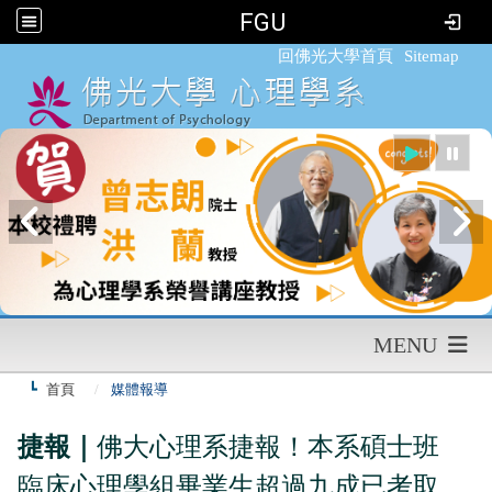
FGU
:::
回佛光大學首頁
Sitemap
MENU
首頁
媒體報導
捷報｜
佛大心理系捷報！本系碩士班
臨床心理學組畢業生
超過九成已
考取