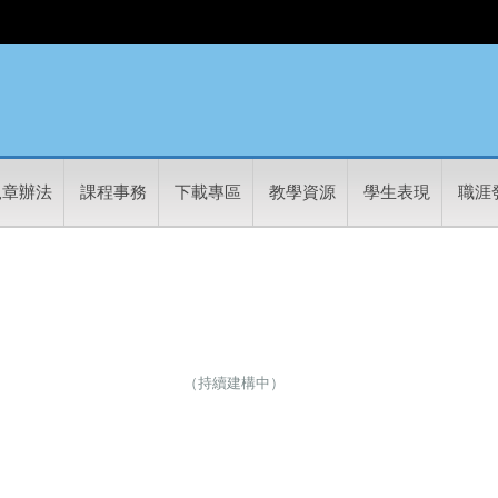
規章辦法
課程事務
下載專區
教學資源
學生表現
職涯
​（持續建構中）