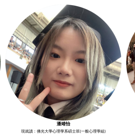
潘靖怡
現就讀：佛光大學心理學系碩士班(一般心理學組)