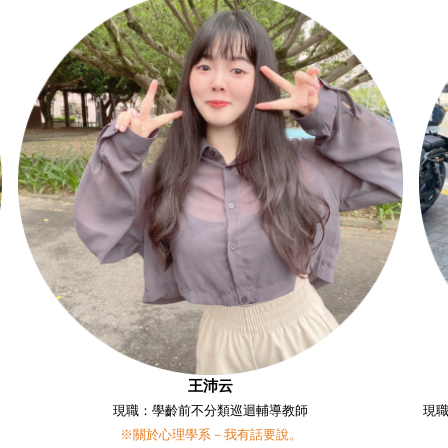
王沛云
現職：學齡前不分類巡迴輔導教師
現
※關於心理學系－我有話要說。