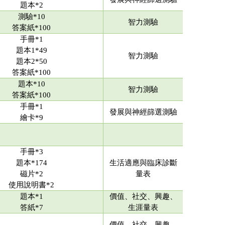
題本*2
測驗*10
智力測驗
答案紙*100
手冊*1
題本1*49
智力測驗
題本2*50
答案紙*100
題本*10
智力測驗
答案紙*100
手冊*1
發展與神經篩選測驗
繪卡*9
手冊*3
題本*174
生活適應與臨床診斷
磁片*2
量表
使用說明書*2
題本*1
價值、社交、興趣、
答紙*7
生涯量表
價值、社交、興趣、