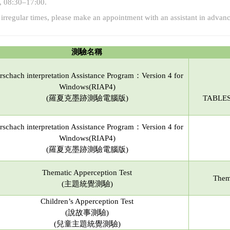
, 08:30–17:00.
irregular times, please make an appointment with an assistant in advan
測驗名稱
rschach interpretation Assistance Program：Version 4 for
Windows(RIAP4)
(羅夏克墨跡測驗電腦版)
TABLE
rschach interpretation Assistance Program：Version 4 for
Windows(RIAP4)
(羅夏克墨跡測驗電腦版)
Thematic Apperception Test
Them
(主題統覺測驗)
Children’s Apperception Test
(說故事測驗)
(兒童主題統覺測驗)