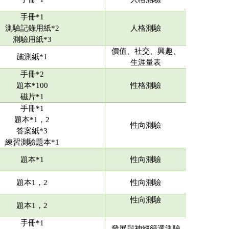
手冊*1
測驗記錄用紙*2
人格測驗
測驗用紙*3
價值、社交、興趣、
施測紙*1
生涯量表
手冊*2
題本*100
性格測驗
磁片*1
手冊*1
題本*1，2
性向測驗
答案紙*3
練習測驗題本*1
題本*1
性向測驗
題本1，2
性向測驗
性向測驗
題本1，2
手冊*1
發展與神經篩選測驗