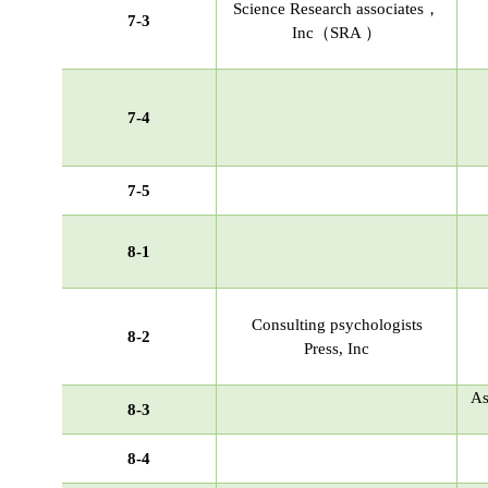
Science Research associates，
7-3
Inc（SRA ）
7-4
7-5
8-1
Consulting psychologists
8-2
Press, Inc
A
8-3
8-4