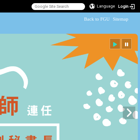
Language
Login
:::
Back to FGU
Sitemap