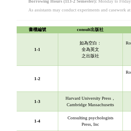
Borrowing Hours (113-2 Semester):
Monday to Friday
As assistants may conduct experiments and casework at 
書櫃編號
consult
出版社
如為空白：
Ro
1-1
全為英文
之出版社
Ro
1-2
Harvard University Press，
1-3
Cambridge Massachusetts
Consulting psychologists
1-4
Press, Inc