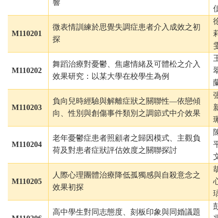
響
微表情訓練於思覺失調症患者介入成效之初
M110201
探
舞蹈治療對憂鬱、焦慮情緒及可體松之介入
M110202
效果研究：以某大學在校學生為例
負向兒時經驗與解離症狀之關聯性—依戀傾
M110203
向、性別與創傷事件類別之調節式中介效果
老年憂鬱症患者照顧者之歸因模式、主觀負
M110204
荷及對患者症狀評估效度之關聯探討
人際心理團體治療降低孤獨感與自殺意念之
M110205
效果初探
高中學生對同志態度、刻板印象與同婚議題