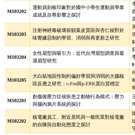
運動員刻板印象對於國中小學生運動員學業
M103202
成就及自尊影響之探討
注射神經毒破壞前額葉皮質區與杏仁核對於
M103203
味覺嫌惡制約學習、消弱與再更新之研究
女性眉型與吸引力：近代台灣眉型調查與最
M103204
適眉型研究
大白鼠地區性制約偏好學習與消弱的大腦核
M103205
區反應之研究：
c-Fos
與
p-ERK
蛋白質標定
創傷後壓力症候疾患之動物行為模式：壓力
M102201
與腦內鴉片系統的探討
核電廠員工、附近居民與一般民眾對核電廠
M102202
的自陳與自動化態度之探討