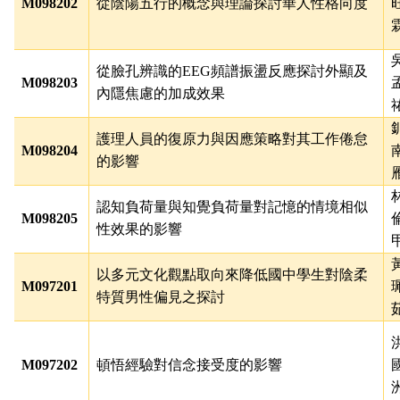
M098202
從陰陽五行的概念與理論探討華人性格向度
從臉孔辨識的EEG頻譜振盪反應探討外顯及
M098203
內隱焦慮的加成效果
護理人員的復原力與因應策略對其工作倦怠
M098204
的影響
認知負荷量與知覺負荷量對記憶的情境相似
M098205
性效果的影響
以多元文化觀點取向來降低國中學生對陰柔
M097201
特質男性偏見之探討
M097202
頓悟經驗對信念接受度的影響