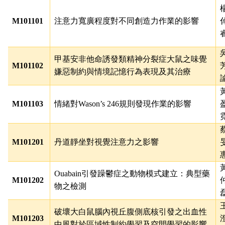
M101101
注意力寬廣程度對不同創造力作業的影響
甲基安非他命誘發類精神分裂症大鼠之味覺
M101102
嫌惡制約與情境記憶行為表現及其治療
M101103
情緒對
Wason’s 246
規則發現作業的影響
M101201
丹道靜坐對視覺注意力之影響
Ouabain
引發躁鬱症之動物模式建立：典型藥
M101202
物之檢測
破壞大白鼠腦內視丘腹側底核引發之出血性
M101203
中風對於區域性制約學習及空間學習的影響