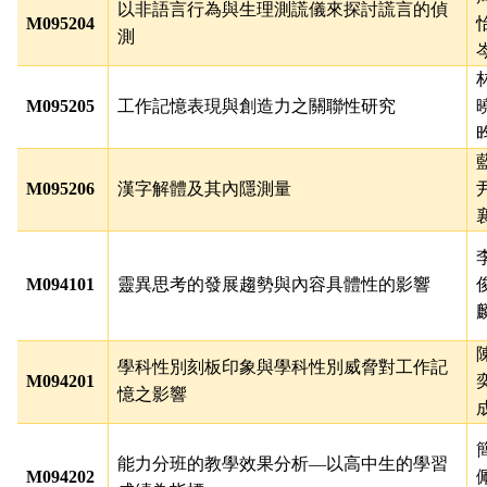
以非語言行為與生理測謊儀來探討謊言的偵
M095204
測
M095205
工作記憶表現與創造力之關聯性研究
M095206
漢字解體及其內隱測量
M094101
靈異思考的發展趨勢與內容具體性的影響
學科性別刻板印象與學科性別威脅對工作記
M094201
憶之影響
能力分班的教學效果分析
—
以高中生的學習
M094202