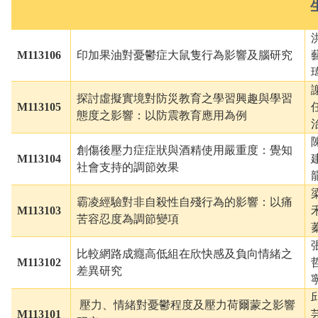
M113106
印加果油對憂鬱症大鼠隻行為影響及腦研究
探討虛擬實境對防災教育之學習興趣與學習
M113105
態度之影響：以防震教育應用為例
創傷後壓力症症狀與酒精使用嚴重度：覺知
M113104
社會支持的調節效果
霸凌經驗對非自殺性自殘行為的影響：以痛
M113103
苦容忍度為調節變項
比較網路成癮高低組在欣快感及負向情緒之
M113102
差異研究
壓力、情緒對憂鬱程度及壓力荷爾蒙之影響
M
113101