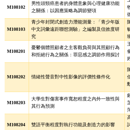
男性頭頸癌患者的身體意象與心理健康功能
M108102
之關係：以因應策略為調節變項
青少年封閉式創造力潛能測量：「青少年版
M108103
中文詞彙遠距聯想測驗」之編製及信效度研
究
憂鬱個體照顧者之主客觀負荷與其照顧行為
M108201
和拒絕行為之關係：罪惡感之調節作用探討
M108202
情緒性聲音對中性影像的評價性條件化
大學生對傷害事件寬恕程度之內外一致性與
M108203
其行為預測
M108204
雙語平衡程度對執行功能及創造力的影響