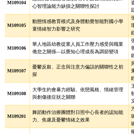
M109104
心智理論能力缺損之關聯性探討
動態情感教育模式及身體動覺智能對國小學
M109105
童情緒智力影響之研究
華人地區幼教從業人員工作壓力感受與職業
M109106
倦怠之關係
—
以覺知心理成長為調節變項
憂鬱反芻、正念與注意力偏誤的關聯性之初
M109107
探
大學生約會暴力經驗、依戀風格、情緒管理
M109108
與創傷後症狀之關聯
舞蹈動作治療團體對日照中心長者的認知能
M109201
力、焦慮及憂鬱情緒之效果