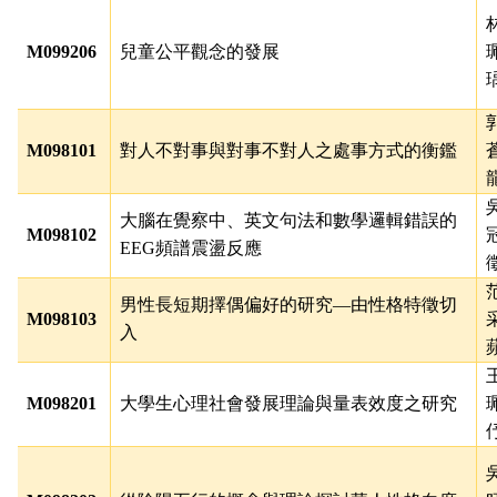
M099206
兒童公平觀念的發展
M098101
對人不對事與對事不對人之處事方式的衡鑑
大腦在覺察中、英文句法和數學邏輯錯誤的
M098102
EEG
頻譜震盪反應
男性長短期擇偶偏好的研究
—
由性格特徵切
M098103
入
M098201
大學生心理社會發展理論與量表效度之研究