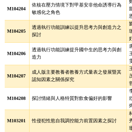
依核在壓力情境下對甲基安非他命誘導行為
M104204
敏感化之角色
透過執行功能訓練以提升思考力與創造力之
M104205
探討
透過執行功能訓練提升國中生的思考力與創
M104206
造力
成人版主要教養者教養方式量表之發展暨其
M104207
認知因素之關係探究
M104208
探討情緒與人格特質對飲食偏好的影響
M103201
性侵犯性慾自我調控能力前置因素之探討