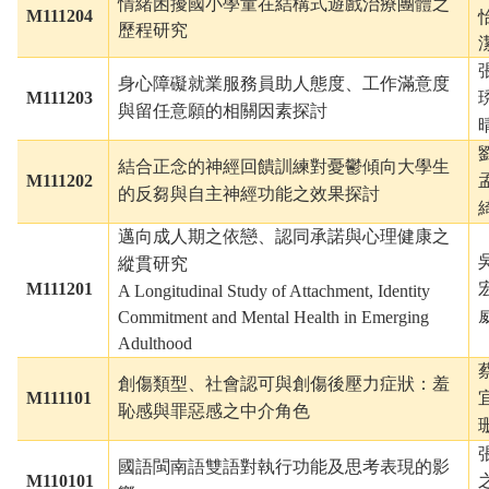
情緒困擾國小學童在結構式遊戲治療團體之
M1112
04
歷程研究
身心障礙就業服務員助人態度、工作滿意度
M111203
與留任意願的相關因素探討
結合正念的神經回饋訓練對憂鬱傾向大學生
M1112
0
2
的反芻與自主神經功能之效果探討
邁向成人期之依戀、認同承諾與心理健康之
縱貫研究
M111201
A Longitudinal Study of Attachment, Identity
Commitment and Mental Health in Emerging
Adulthood
創傷類型、社會認可與創傷後壓力症狀：羞
M111101
恥感與罪惡感之中介角色
國語閩南語雙語對執行功能及思考表現的影
M110101