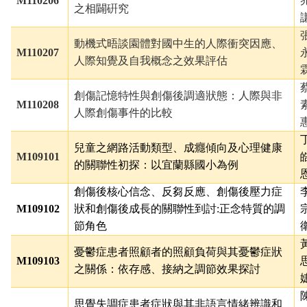
M110206
之相闢硏究
動機式晤談園體對國中生的人際衝突因應、
M110207
人際知覺及自我概念之效果評估
創傷記憶特性與創傷後調適狀態：人際與非
M110208
人際創傷事件的比較
兒童之網路活動類型、成癮傾向及心理健康
M109101
的關聯性初探：以宜蘭縣國小為例
創傷後核心信念、反芻反應、創傷後壓力症
M109102
狀和創傷後成長的關聯性到討:正念特質的調
節角色
憂鬱症患者照顧者的照顧負荷與其憂鬱症狀
M109103
之關係：依存感、接納之調節效果探討
思覺失調症患者症狀與其非語言情緒辨識和