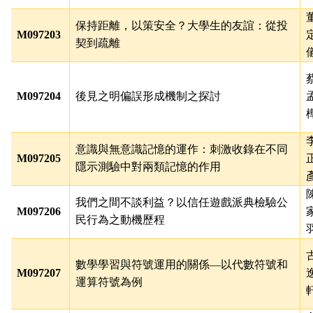
保持距離，以策安全？大學生的友誼：從投
M097203
契到疏離
M097204
後見之明偏誤形成機制之探討
意識與無意識記憶的運作：刺激收錄在不同
M097205
隱示測驗中對兩類記憶的作用
我們之間不談利益？以信任遊戲派典檢驗公
M097206
民行為之動機歷程
數學學習與符號運用的關係—以代數符號和
M097207
運算符號為例