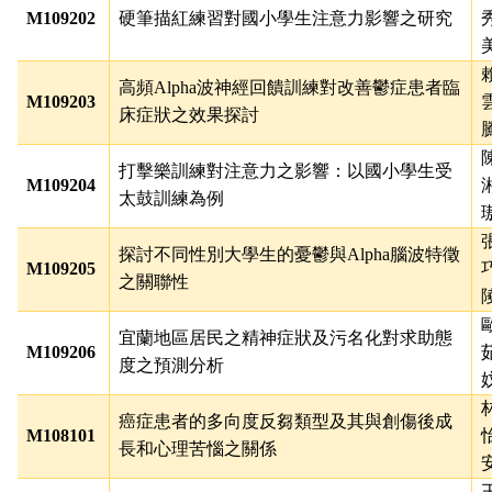
M109202
硬筆描紅練習對國小學生注意力影響之研究
高頻
Alpha
波神經回饋訓練對改善鬱症患者臨
M109203
床症狀之效果探討
打擊樂訓練對注意力之影響：以國小學生受
M109204
太鼓訓練為例
探討不同性別大學生的憂鬱與
Alpha
腦波特徵
M109205
之關聯性
宜蘭地區居民之精神症狀及污名化對求助態
M109206
度之預測分析
癌症患者的多向度反芻類型及其與創傷後成
M108101
長和心理苦惱之關係