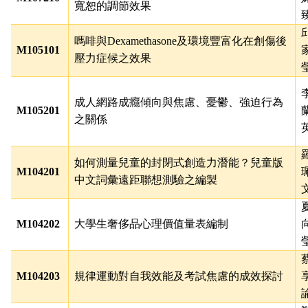
寬恕的調節效果
嗎啡與
Dexamethasone
及環境豐富化在創傷後
M105101
壓力症候之效果
成人網路成癮傾向與焦慮、憂鬱、強迫行為
M105201
之關係
如何測量兒童的封閉式創造力潛能？兒童版
M104201
中文詞彙遠距聯想測驗之編製
M104202
大學生奢侈品心理價值量表編制
M104203
規律運動對自我效能及考試焦慮的成效探討