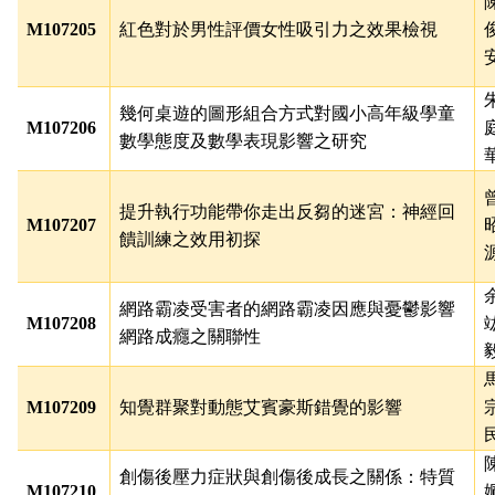
M107205
紅色對於男性評價女性吸引力之效果檢視
幾何桌遊的圖形組合方式對國小高年級學童
M107206
數學態度及數學表現影響之研究
提升執行功能帶你走出反芻的迷宮：神經回
M107207
饋訓練之效用初探
網路霸凌受害者的網路霸凌因應與憂鬱影響
M107208
網路成癮之關聯性
M107209
知覺群聚對動態艾賓豪斯錯覺的影響
創傷後壓力症狀與創傷後成長之關係：特質
M107210