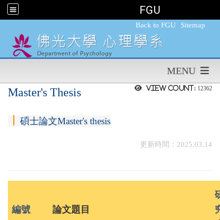
FGU
:::
Back to FGU
Sitemap
MENU
View count:
12362
Master's Thesis
︱
碩士論文Master's thesis
更
新時間：2025.03.14
編號
論文題目