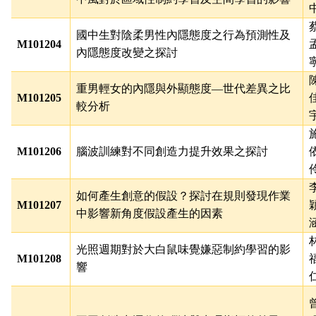
國中生對陰柔男性內隱態度之行為預測性及
M101204
內隱態度改變之探討
重男輕女的內隱與外顯態度
—
世代差異之比
M101205
較分析
M101206
腦波訓練對不同創造力提升效果之探討
如何產生創意的假設？探討在規則發現作業
M101207
中影響新角度假設產生的因素
光照週期對於大白鼠味覺嫌惡制約學習的影
M101208
響