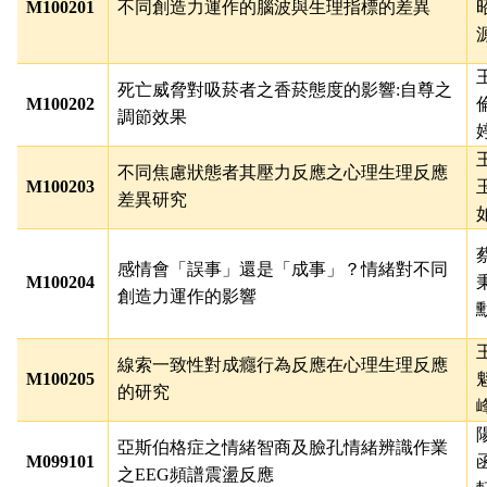
M100201
不同創造力運作的腦波與生理指標的差異
死亡威脅對吸菸者之香菸態度的影響:自尊之
M100202
調節效果
不同焦慮狀態者其壓力反應之心理生理反應
M100203
差異研究
感情會「誤事」還是「成事」？情緒對不同
M100204
創造力運作的影響
線索一致性對成癮行為反應在心理生理反應
M100205
的研究
亞斯伯格症之情緒智商及臉孔情緒辨識作業
M099101
之
EEG
頻譜震盪反應