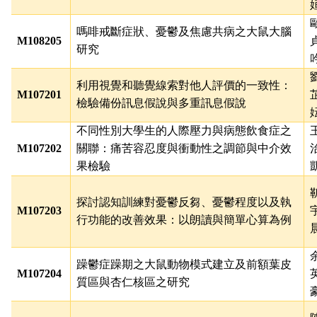
嗎啡戒斷症狀、憂鬱及焦慮共病之大鼠大腦
M108205
研究
利用視覺和聽覺線索對他人評價的一致性：
M107201
檢驗備份訊息假說與多重訊息假說
不同性別大學生的人際壓力與病態飲食症之
M107202
關聯：痛苦容忍度與衝動性之調節與中介效
果檢驗
探討認知訓練對憂鬱反芻、憂鬱程度以及執
M107203
行功能的改善效果：以朗讀與簡單心算為例
躁鬱症躁期之大鼠動物模式建立及前額葉皮
M107204
質區與杏仁核區之研究