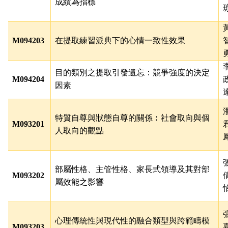
成績為指標
M094203
在提取練習派典下的心情一致性效果
目的類別之提取引發遺忘：競爭強度的決定
M094204
因素
特質自尊與狀態自尊的關係︰社會取向與個
M093201
人取向的觀點
部屬性格、主管性格、家長式領導及其對部
M093202
屬效能之影響
心理傳統性與現代性的融合類型與跨範疇模
M093203