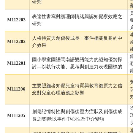
研究
表達性書寫對護理師情緒與認知覺察效應之
M1122
03
研究
人格特質與創傷後成長：事件相關反芻的中
M1122
02
介效果
國小學童國語閩南語雙語能力的認知優勢探
M1122
01
討
—以執行功能、思考與創造力表現圍標的
主要照顧者知覺兒童特質與教育復原力之信
M1112
06
念對兒童心理適應之影響
創傷記憶特性與創傷後壓力症狀及創傷後成
M1112
05
長之關聯:以事件中心性為中介變項