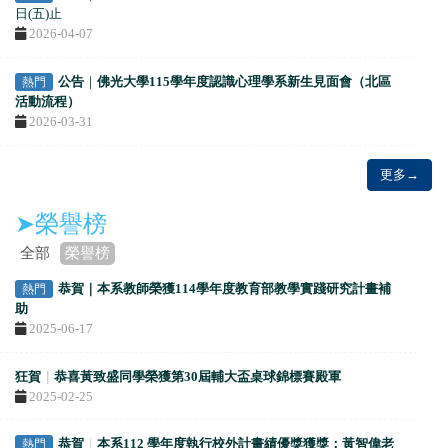
日(五)止
2026-04-07
公告
｜
佛光大學115學年度認識心理學系新生見面會（北區
熱門
活動流程）
2026-03-31
更多→
➤榮譽榜
全部
榮譽榜
恭賀｜本系教師榮獲114學年度教育部教學實踐研究計畫補
熱門
助
2025-06-17
狂賀
｜
恭喜
黃致盛
同學榮獲第30屆
輔大盃桌球錦標賽殿軍
2025-02-25
恭賀
｜
本系112 學年度執行校外計畫績優獎獲獎：黃智偉老
熱門