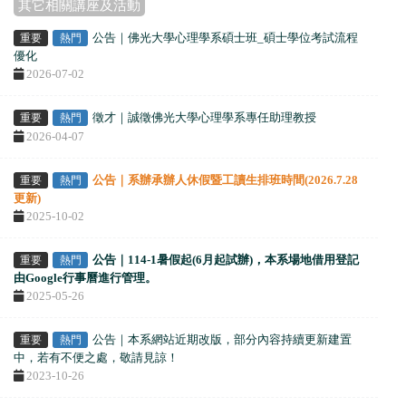
其它相關講座及活動
公告｜佛光大學心理學系碩士班_碩士學位考試流程
重要
熱門
優化
2026-07-02
徵才｜誠徵佛光大學心理學系專任助理教授
重要
熱門
2026-04-07
公告｜系辦承辦人休假暨工讀生排班時間(2026.7.28
重要
熱門
更新)
2025-10-02
公告｜
114-1暑假起(6月起試辦)，
本系場地借用登記
重要
熱門
由Google行事曆進行管理。
2025-05-26
公告｜本系網站近期改版，部分內容持續更新建置
重要
熱門
中，若有不便之處，敬請見諒！
2023-10-26