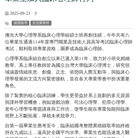
2025-09-23
媒體報導
首頁榮譽榜
佛光大學心理學系臨床心理學組碩士班再創佳績，今年共有八
位畢業生通過114年度專門職業及技術人員高等考試臨床心理師
考試，順利取得專業資格，圓夢成為臨床心理師。
心理學系臨床組自創立以來已邁入第11年，致力於小班化精緻
教學。系上專任教師皆為國立台灣大學臨床心理博士，研究領
域涵蓋情緒疾患、創傷、正念、依戀與人際互動等，與臨床心
理學發展的主流方向緊密接軌，並在各大專業學會中扮演重要
角色。
除了紮實的核心臨床訓練，學生更受益於系上規劃的多元資源
與課外學習機會，例如遊戲治療、司法心理學、犯罪心理學、
老年心理學等專題講座與工作坊，使學生能在專業知能與臨床
視野上不斷拓展，厚植未來競爭力。
自第一屆畢業生應考至今，臨床組國考整體累積錄取率始終維
持在九成以上，遠高於全國平均水準。畢業生也能迅速進入醫