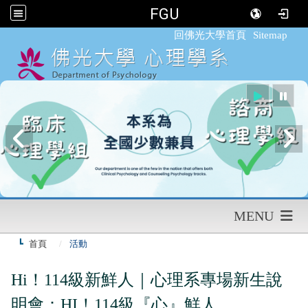
FGU
:::
回佛光大學首頁
Sitemap
MENU
首頁
活動
Hi！114級新鮮人｜心理系專場新生說
明會：HI！114級『心』鮮人