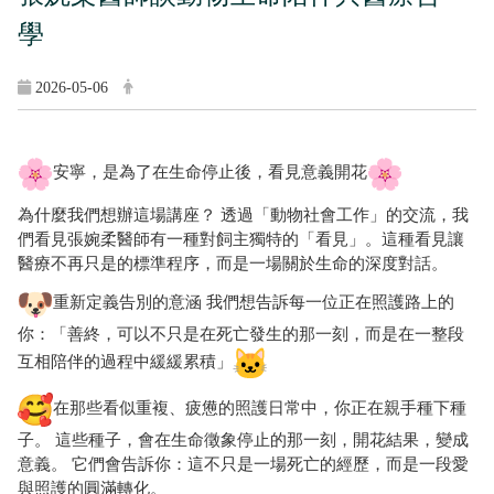
學
2026-05-06
安寧，是為了在生命停止後，看見意義開花
為什麼我們想辦這場講座？ 透過「動物社會工作」的交流，
我
們看見張婉柔醫師有一種對飼主獨特的「看見」。
這種看見讓
醫療不再只是的標準程序，
而是一場關於生命的深度對話。
重新定義告別的意涵 我們想告訴每一位正在照護路上的
你：「善終，
可以不只是在死亡發生的那一刻，
而是在一整段
互相陪伴的過程中緩緩累積」
在那些看似重複、疲憊的照護日常中，你正在親手種下種
子。 這些種子，會在生命徵象停止的那一刻，開花結果，變成
意義。 它們會告訴你：這不只是一場死亡的經歷，
而是一段愛
與照護的圓滿轉化。