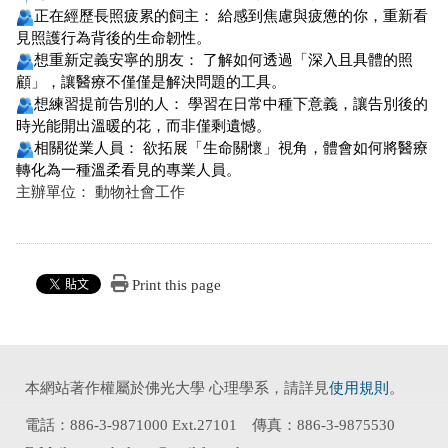
正在經歷長照疲累的飼主：
給感到焦慮與疲憊的你，重新看
見照護行為背後的生命韌性。
想重新定義安寧的朋友：
了解如何透過「深入且具體的照
顧」，
讓醫療不僅僅是解決問題的工具。
想練習提前告別的人：
學習在日常中種下意義，讓告別後的
時光能開出溫暖的花，
而非僅剩遺憾。
相關從業人員：
欲拓展「生命關懷」視角，
體會如何將醫療
轉化為一種溫柔看見的專業人員。
主辦單位： 動物社會工作
Print this page
本網站著作權屬於佛光大學 心理學系，請詳見
使用規則
。
電話：886-3-9871000 Ext.27101 傳真：886-3-9875530