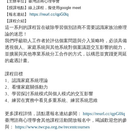
【主辦單位】臺灣諮商心理學會
【授課地點】線上課程，擬使用google meet
【報名連結】
https://reurl.cc/qpG0lq
【課程介紹】
這一系列的課程旨在破除學習個別諮商不需要認識家族治療理
論的迷
思！
我們呼籲助人工作者於評估個案問題與介入策略時，
必須具備
透視個人、
家庭系統與其他系統對個案議題交互影響的能力，
並擴展與其他專業系統分工合作的方式，
以構思並實踐更周延
的處遇計畫。
課程目標
1、認識家庭系統理論
2、看懂家庭關係動力
3、學習探討系統模式與個人模式的交互影響
4、練習在實務中看見多重系統、練習系統思維
更多課程詳情，請點選報名連結參閱：
https://
reurl.cc/qpG0lq
臺灣諮商心理學會其他課程活動開放報名中，竭誠歡迎您的參
與：
https://www.twcpa.org.tw/
recentcourses