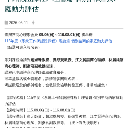
庭動力評估
2026-05-11
臺灣諮商心理學會於
09.06(日)～116.08.01
(
日
)
將舉辦
115
年度《系統工作師認證課程》理論篇 個別諮商的家庭動力評估
（點選可進入報名表）
系列課程邀請到
趙淑珠教授、孫頌賢教授、江文賢諮商心理師、
林麗純諮
商心理師、劉彥君副教授
授課，
課程已申請諮商心理師繼續教育積分，
可單堂報名或全套報名，詳情請參閱報名表，
竭誠歡迎您的參與報名，也敬請您協助轉發宣傳，非常感謝您！
【課程名稱】115年度《系統工作師認證課程》理論篇 個別諮商的家庭動
力評估
【課程時間】115.09.06(日)～116.08.01(日
)
【課程講師】多元師資：趙淑珠教授、孫頌賢教授、
江文賢諮商心理師、
林麗純諮商心理師、劉彥君副教授等。（
按上課先後順序）