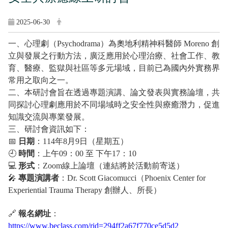
2025-06-30
一、心理劇（Psychodrama）為奧地利精神科醫師 Moreno 創
立與發展之行動方法，廣泛應用於心理治療、社會工作、教
育、醫療、監獄與社區等多元場域，目前已為國內外實務界
常用之取向之一。
二、本研討會旨在透過專題演講、論文發表與實務論壇，共
同探討心理劇應用於不同場域時之安全性與療癒潛力，促進
知識交流與專業發展。
三、研討會資訊如下：
📅
日期
：114年8月9日（星期五）
🕘
時間
：上午09：00 至 下午17：10
💻
形式
：Zoom線上論壇（連結將於活動前寄送）
🎤
專題演講者
：Dr. Scott Giacomucci（Phoenix Center for
Experiential Trauma Therapy 創辦人、所長）
🔗
報名網址
：
https://www.beclass.com/rid=294ff2a67f770ce5d5d2