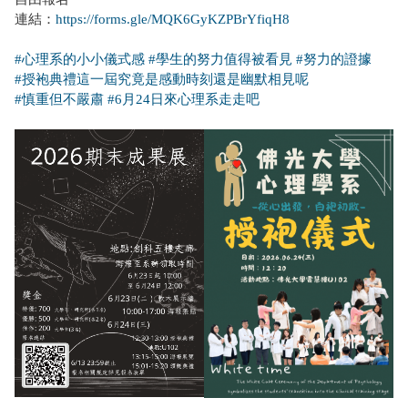
連結：
https://forms.gle/MQK6GyKZPBrYfiqH8
#心理系的小小儀式感
#學生的努力值得被看見
#努力的證據
#授袍典禮這一屆究竟是感動時刻還是幽默相見呢
#慎重但不嚴肅
#6月24日來心理系走走吧