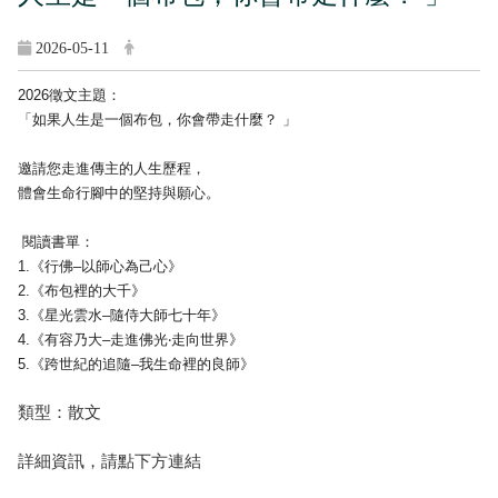
2026-05-11
2026徵文主題：
「如果人生是一個布包，你會帶走什麼？ 」
邀請您走進傳主的人生歷程，
體會生命行腳中的堅持與願心。
閱讀書單：
1.《行佛–以師心為己心》
2.《布包裡的大千》
3.《星光雲水–隨侍大師七十年》
4.《有容乃大–走進佛光‧走向世界》
5.《跨世紀的追隨–我生命裡的良師》
類型：散文
詳細資訊，請點下方連結