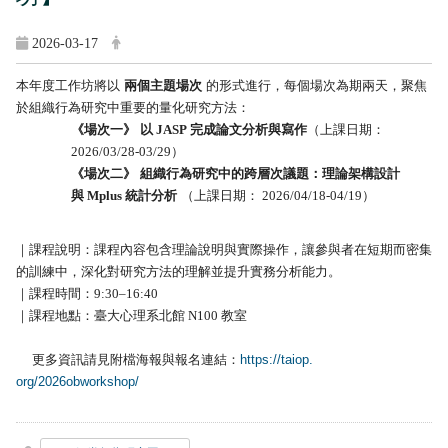
2026-03-17
本年度工作坊將以
兩個主題場次
的形式進行，每個場次為期兩天，
聚焦
於組織行為研究中重要的量化研究方法：
《場次一》
以
JASP
完成論文分析與寫作
（上課日期：
2026/03/28-03/
29
）
《場次二》
組織行為研究中的跨層次議題：理論架構設計
與
Mplus
統計分析
（上課日期：
2026/04/18-04/19
）
｜課程說明：課程內容包含理論說明與實際操作，
讓參與者在短期而密集
的訓練中，
深化對研究方法的理解並提升實務分析能力。
｜課程時間：
9:30–16:40
｜課程地點：臺大心理系北館
N100
教室
更多資訊請見附檔海報與報名連結：
https://taiop.
org/2026obworkshop/