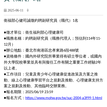
2025-06-11
衛福部心健司誠徵約聘副研究員（職代）
名
1
徵才單位：衛生福利部心理健康司
●
職務名稱：約聘副研究員（職務代理人；預估到
年
●
114
11-
月）
12
辦公地點：臺北市南港區忠孝東路
段
號
●
6
488
資格條件：國內外研究院所畢業得有碩士學位者，或國內
●
外大學院校畢業並具有與擬任工作有關之重要工作經驗
年
2
以上者。
工作項目：兒童及青少年心理健康促進政策及方案之推
●
動、線上心理健康學習平台之規劃及推動、心理健康支持方
案之規劃及推動、其他臨時交辦業務。
報名期限：
●
2025/06/19 23:59
報名方式：
●
https://www.mohw.gov.tw/suc-2004-a3f99-1.html