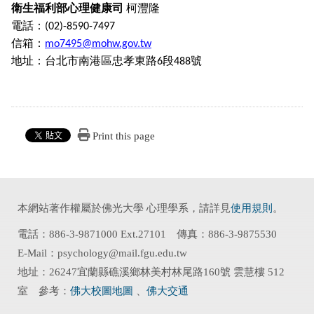
衛生福利部心理健康司
柯灃隆
電話：
(02)-8590-7497
信箱：
mo7495@mohw.gov.tw
地址：台北市南港區忠孝東路
段
號
6
488
Print this page
本網站著作權屬於佛光大學 心理學系，請詳見
使用規則
。
電話：886-3-9871000 Ext.27101 傳真：886-3-9875530
E-Mail：psychology@mail.fgu.edu.tw
地址：26247宜蘭縣礁溪鄉林美村林尾路160號 雲慧樓 512
室 參考：
佛大校圖地圖
、
佛大交通