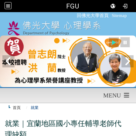
FGU
:::
回佛光大學首頁
Sitemap
MENU
首頁
就業
就業｜宜蘭地區國小專任輔導老師代
理缺額