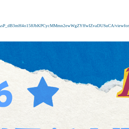
！
LSemFAsP_dB3mH4o158JbKPCycMMmn2ewWgZYffwIZvaDUSuCA/viewfo