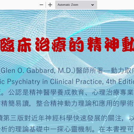
Zoom
Zoom
Out
In
25
臨床治
寶
(Glen O. Gabbard, M.D.)
醫師所著
—
動力
namic Psychiatry in Clinica
會出版。公認是精神醫學養
書文字精簡易讀，整合精神
版延續第三版對近年神經科學
精神分析的理論基礎中一探