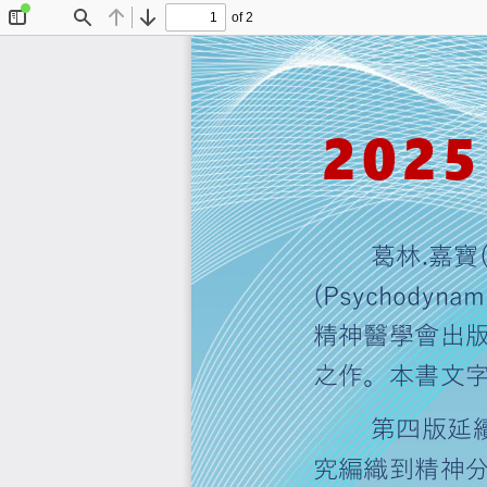
of 2
Toggle
Find
Previous
Next
Sidebar
20
葛林
.
嘉
(Psychody
精神醫學
之作。本
第四
究編織到