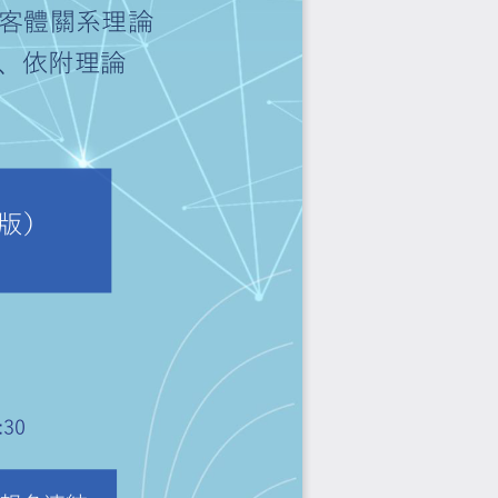
學
logy)
、客體關系理論
ology)
、依附理論
科學的理解。
與實務
四版）
合譯
6:30