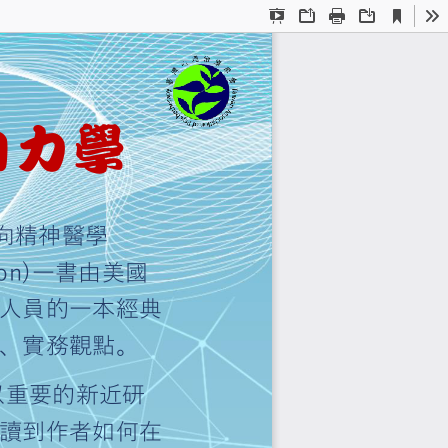
Current
Presentation
Open
Print
Download
To
View
Mode
療的精神
取向精神醫學
l Practice, 4th Edition)
一書由美國
成教育、心理治療專業人員的
動力理論和應用的學術、實務
快速發展的關注，以重要的新
心靈機制。在本書裡可讀到作