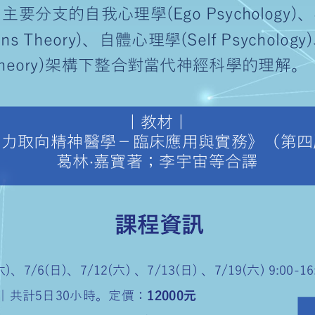
洪流中主要分支的自我心理
(Ego Psycho
elations Theory)
、自體心理學
(Self Psych
ent Theory)
架構下整合對當代神經
|
教材
|
動力取向精神醫學－臨床應用
》
（第
葛林
·
嘉寶著；李宇宙等
課程資訊
/5(
六
)
、
7/6(
日
)
、
7/12(
六
)
、
7/13(
日
)
、
7/19(
六
) 9:00
-
1
程參與｜共計
5
日
30
小時。定價：
12000
元